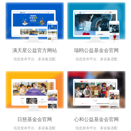
满天星公益官方网站
瑞鸥公益基金会官网
信息发布平台
、
多设备适配
信息发布平台
、
多设备适配
日慈基金会官网
心和公益基金会官网
信息发布平台
、
多设备适配
信息发布平台
、
多设备适配