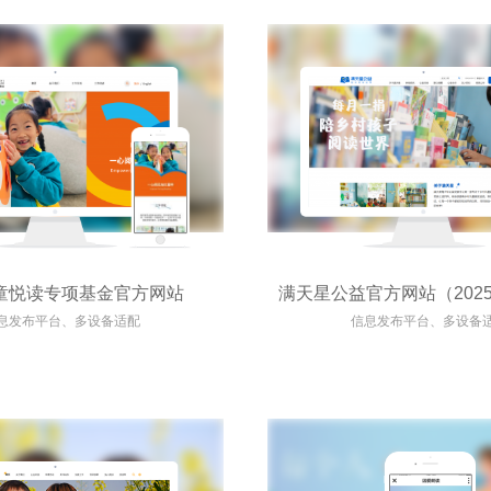
童悦读专项基金官方网站
满天星公益官方网站（202
息发布平台
、
多设备适配
信息发布平台
、
多设备