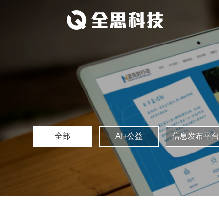
全部
AI+公益
信息发布平台