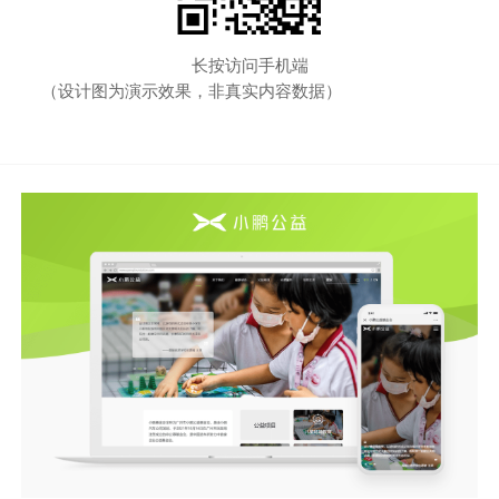
长按访问手机端
（设计图为演示效果，非真实内容数据）