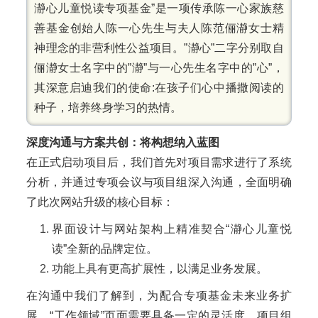
瀞心儿童悦读专项基金”是一项传承陈一心家族慈
善基金创始人陈一心先生与夫人陈范俪瀞女士精
神理念的非营利性公益项目。”瀞心”二字分别取自
俪瀞女士名字中的”瀞”与一心先生名字中的”心”，
其深意启迪我们的使命:在孩子们心中播撒阅读的
种子，培养终身学习的热情。
深度沟通与方案共创：将构想纳入蓝图
在正式启动项目后，我们首先对项目需求进行了系统
分析，并通过专项会议与项目组深入沟通，全面明确
了此次网站升级的核心目标：
界面设计与网站架构上精准契合“瀞心儿童悦
读”全新的品牌定位。
功能上具有更高扩展性，以满足业务发展。
在沟通中我们了解到，为配合专项基金未来业务扩
展，“工作领域”页面需要具备一定的灵活度，项目组