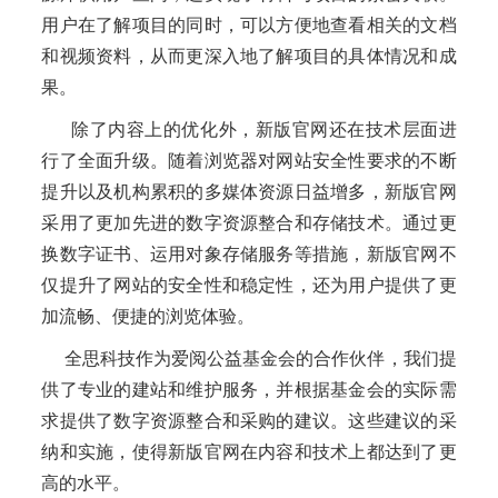
用户在了解项目的同时，可以方便地查看相关的文档
和视频资料，从而更深入地了解项目的具体情况和成
果。
除了内容上的优化外，新版官网还在技术层面进
行了全面升级。随着浏览器对网站安全性要求的不断
提升以及机构累积的多媒体资源日益增多，新版官网
采用了更加先进的数字资源整合和存储技术。通过更
换数字证书、运用对象存储服务等措施，新版官网不
仅提升了网站的安全性和稳定性，还为用户提供了更
加流畅、便捷的浏览体验。
全思科技作为爱阅公益基金会的合作伙伴，我们提
供了专业的建站和维护服务，并根据基金会的实际需
求提供了数字资源整合和采购的建议。这些建议的采
纳和实施，使得新版官网在内容和技术上都达到了更
高的水平。