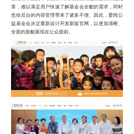
章，难以满足用户快速了解基金会全貌的需求，同时
也给后台的内容管理带来了诸多不便。因此，爱阅公
益基金会决定重新设计开发新版官网，以更加清晰、
全面的面貌展现在公众面前。