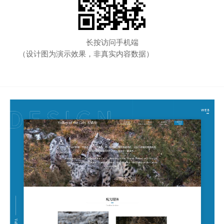
长按访问手机端
（设计图为演示效果，非真实内容数据）